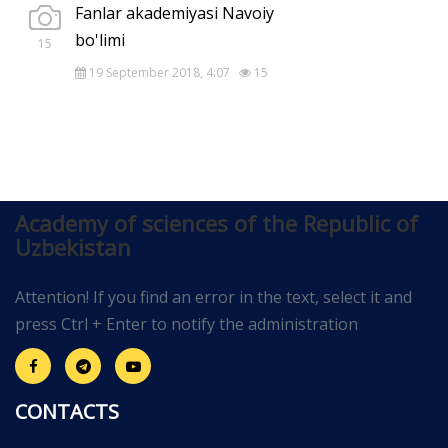
Fanlar akademiyasi Navoiy
bo'limi
15
19 September 2018, 4:07
15
Academy of sciences of the Republic of
Uzbekistan
Attention! If you find an error in the text, select it and
press Ctrl + Enter to notify the administration
CONTACTS