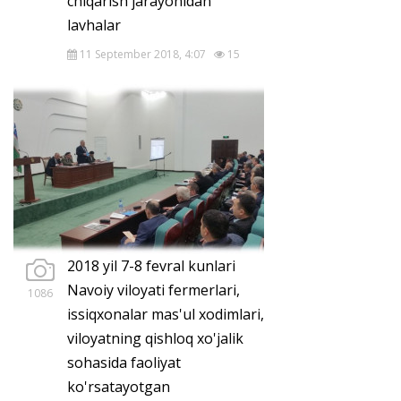
chiqarish jarayonidan
lavhalar
11 September 2018, 4:07
15
2018 yil 7-8 fevral kunlari
Navoiy viloyati fermerlari,
1086
issiqxonalar mas'ul xodimlari,
viloyatning qishloq xo'jalik
sohasida faoliyat
ko'rsatayotgan