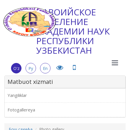
НАВОИЙСКОЕ
ОТДЕЛЕНИЕ
АКАДЕМИИ НАУК
РЕСПУБЛИКИ
УЗБЕКИСТАН
Main
O'z
Ру
En
Menu
Matbuot xizmati
Yangiliklar
Fotogallereya
Бош сахифа
Photo gallery