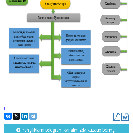
Yangiliklarni telegram kanalimizda kuzatib boring !