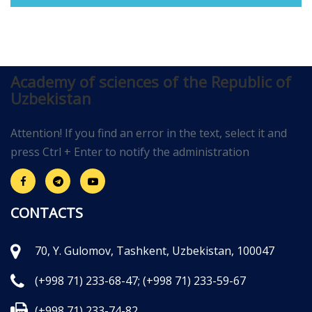
Academy of sciences of the Republic of
Uzbekistan
Attention! If you find an error in the text, select it and
press Ctrl + Enter to notify the administration
CONTACTS
70, Y. Gulomov, Tashkent, Uzbekistan, 100047
(+998 71) 233-68-47;
(+998 71) 233-59-67
(+998 71) 233-74-82