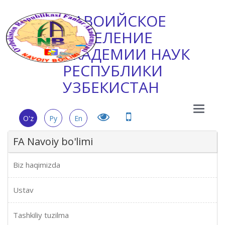
НАВОИЙСКОЕ
ОТДЕЛЕНИЕ
АКАДЕМИИ НАУК
РЕСПУБЛИКИ
УЗБЕКИСТАН
Main
O'z
Ру
En
Menu
FA Navoiy bo'limi
Biz haqimizda
Ustav
Tashkiliy tuzilma