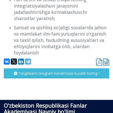
integratsiyalashuvi jarayonini
jadallashtirishga ko’maklashuvchi
sharoitlar yaratish;
Sanoat va qishloq xo’jaligi soxalarida jahon
va mamlakat ilm-fani yutuqlarini o’rganish
va taxlil qilish, hududning xususiyatlari va
ehtiyojlarini inobatga olib, ulardan
foydalanish
Yangiliklarni telegram kanalimizda kuzatib boring !
O'zbekiston Respublikasi Fanlar
Akademiyasi Navoiy bo'limi