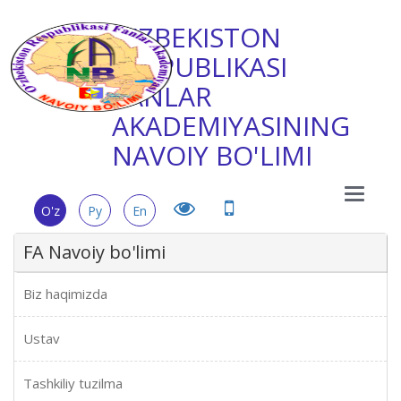
O'ZBEKISTON
RESPUBLIKASI
FANLAR
AKADEMIYASINING
NAVOIY BO'LIMI
Main
O'z
Ру
En
Menu
FA Navoiy bo'limi
Biz haqimizda
Ustav
Tashkiliy tuzilma