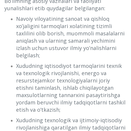
Bo’limning asosiy vazifalari va faoliyati
yunalishlari etib quydagilar belgilangan:
Navoiy viloyatining sanoat va qishloq
xo’jaligini tarmoqlari xolatining tizimli
taxlilini olib borish, muommoli masalalarni
aniqlash va ularning samarali yechimini
izlash uchun ustuvor ilmiy yo’nalishlarni
belgilash;
Xududning iqtisodiyot tarmoqlarini texnik
va texnologik rivojlanishi, energo va
resurstejamkor texnologiyalarni joriy
etishni taminlash, ishlab chiqilayotgan
maxsulotlarning tannarxini pasaytirishga
yordam beruvchi ilmiy tadqiqotlarni tashkil
etish va o’tkazish;
Xududning texnologik va ijtimoiy-iqtisodiy
rivojlanishiga qaratilgan ilmiy tadqiqotlarni