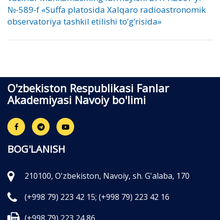
№-589-f «Suffa platosida Xalqaro radioastronomik
observatoriya tashkil etilishi to’g’risida»
O'zbekiston Respublikasi Fanlar
Akademiyasi Navoiy bo'limi
BOG'LANISH
210100, O'zbekiston, Navoiy, sh. G'alaba, 170
(+998 79) 223 42 15;
(+998 79) 223 42 16
(+998 79) 223 24 86