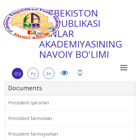
O'ZBEKISTON
RESPUBLIKASI
FANLAR
AKADEMIYASINING
NAVOIY BO'LIMI
Main
O'z
Ру
En
Menu
Documents
Prezident qarorlari
Prezident farmonlari
Prezident farmoyishlari