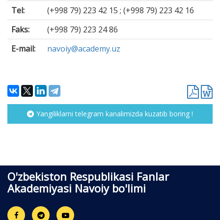
Tel:
(+998 79) 223 42 15 ; (+998 79) 223 42 16
Faks:
(+998 79) 223 24 86
E-mail:
navoiy@academy.uz
Yangiliklarni telegram kanalimizda kuzatib boring !
O'zbekiston Respublikasi Fanlar
Akademiyasi Navoiy bo'limi