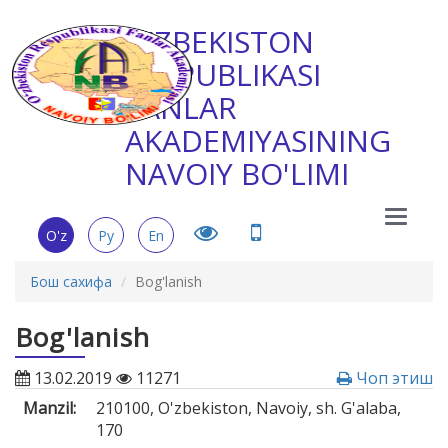
O'ZBEKISTON
RESPUBLIKASI
FANLAR
AKADEMIYASINING
NAVOIY BO'LIMI
Main
O'z
Ру
En
Menu
Бош сахифа
Bog'lanish
Bog'lanish
13.02.2019
11271
Чоп этиш
Manzil:
210100, O'zbekiston, Navoiy, sh. G'alaba,
170