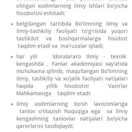
olingan xodimlarning ilmiy ishlari bo‘yicha
hisobotini eshitadi;
belgilangan tartibda Bo‘limning ilmiy va
ilmiy-tashkiliy faoliyati to‘g‘risida yuqori
tashkilot va boshqarmalarga hisobot
taqdim etadi va ma’ruzalar qiladi;
har yili Idoralararo Ilmiy - texnik
kengashda , Fanlar akademiyasi xay’atida
muhokama qilinib, maqullangan Bo‘limning
ilmiy, tashkiliy va xo‘jalik faoliyati natijalari
haqida yillik hisobotni Vazirlar
Mahkamasiga taqdim etadi;
ilmiy xodimlarning bo‘sh lavozimlariga
tanlov o‘tkazish huquqiga ega va Ilmiy
kengashning tanlovlar natijalari bo‘yicha
qarorlarini tasdiqlaydi;