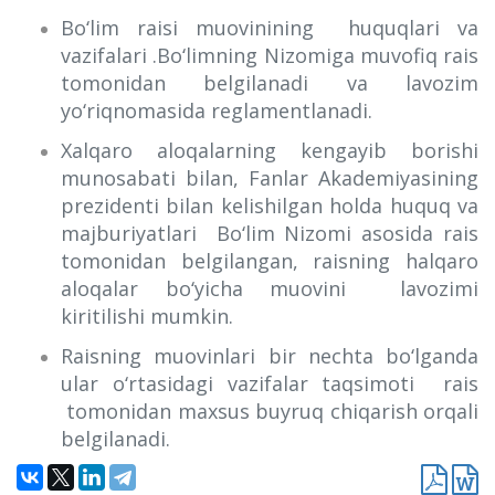
Bo‘lim raisi muovinining huquqlari va
vazifalari .Bo‘limning Nizomiga muvofiq rais
tomonidan belgilanadi va lavozim
yo‘riqnomasida reglamentlanadi.
Xalqaro aloqalarning kengayib borishi
munosabati bilan, Fanlar Akademiyasining
prezidenti bilan kelishilgan holda huquq va
majburiyatlari Bo‘lim Nizomi asosida rais
tomonidan belgilangan, raisning halqaro
aloqalar bo‘yicha muovini lavozimi
kiritilishi mumkin.
Raisning muovinlari bir nechta bo‘lganda
ular o‘rtasidagi vazifalar taqsimoti rais
tomonidan maxsus buyruq chiqarish orqali
belgilanadi.