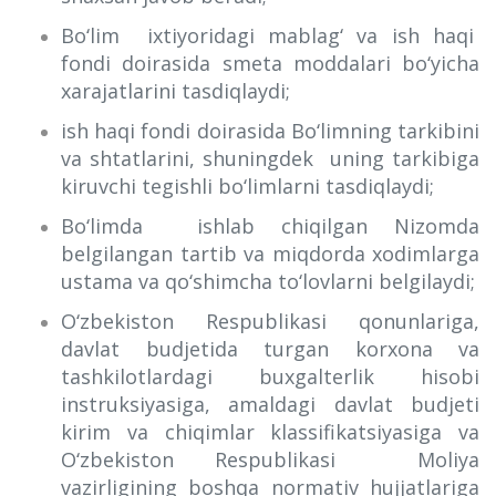
Bo‘lim ixtiyoridagi mablag‘ va ish haqi
fondi doirasida smeta moddalari bo‘yicha
xarajatlarini tasdiqlaydi;
ish haqi fondi doirasida Bo‘limning tarkibini
va shtatlarini, shuningdek uning tarkibiga
kiruvchi tegishli bo‘limlarni tasdiqlaydi;
Bo‘limda ishlab chiqilgan Nizomda
belgilangan tartib va miqdorda xodimlarga
ustama va qo‘shimcha to‘lovlarni belgilaydi;
O‘zbekiston Respublikasi qonunlariga,
davlat budjetida turgan korxona va
tashkilotlardagi buxgalterlik hisobi
instruksiyasiga, amaldagi davlat budjeti
kirim va chiqimlar klassifikatsiyasiga va
O‘zbekiston Respublikasi Moliya
vazirligining boshqa normativ hujjatlariga