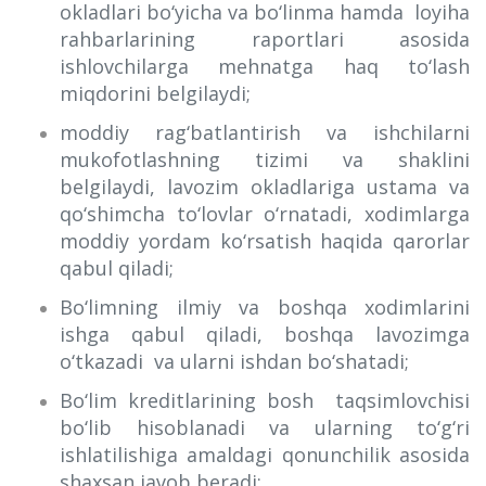
okladlari bo‘yicha va bo‘linma hamda loyiha
rahbarlarining raportlari asosida
ishlovchilarga mehnatga haq to‘lash
miqdorini belgilaydi;
moddiy rag‘batlantirish va ishchilarni
mukofotlashning tizimi va shaklini
belgilaydi, lavozim okladlariga ustama va
qo‘shimcha to‘lovlar o‘rnatadi, xodimlarga
moddiy yordam ko‘rsatish haqida qarorlar
qabul qiladi;
Bo‘limning ilmiy va boshqa xodimlarini
ishga qabul qiladi, boshqa lavozimga
o‘tkazadi va ularni ishdan bo‘shatadi;
Bo‘lim kreditlarining bosh taqsimlovchisi
bo‘lib hisoblanadi va ularning to‘g‘ri
ishlatilishiga amaldagi qonunchilik asosida
shaxsan javob beradi;