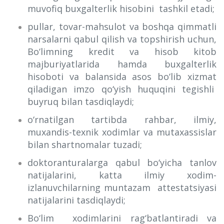
muvofiq buxgalterlik hisobini tashkil etadi;
pullar, tovar-mahsulot va boshqa qimmatli
narsalarni qabul qilish va topshirish uchun,
Bo‘limning kredit va hisob kitob
majburiyatlarida hamda buxgalterlik
hisoboti va balansida asos bo‘lib xizmat
qiladigan imzo qo‘yish huquqini tegishli
buyruq bilan tasdiqlaydi;
o‘rnatilgan tartibda rahbar, ilmiy,
muxandis-texnik xodimlar va mutaxassislar
bilan shartnomalar tuzadi;
doktoranturalarga qabul bo‘yicha tanlov
natijalarini, katta ilmiy xodim-
izlanuvchilarning muntazam attestatsiyasi
natijalarini tasdiqlaydi;
Bo‘lim xodimlarini rag‘batlantiradi va