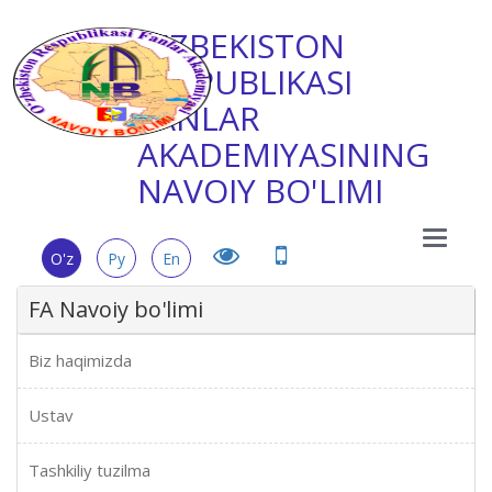
O'ZBEKISTON
RESPUBLIKASI
FANLAR
AKADEMIYASINING
NAVOIY BO'LIMI
Main
O'z
Ру
En
Menu
FA Navoiy bo'limi
Biz haqimizda
Ustav
Tashkiliy tuzilma