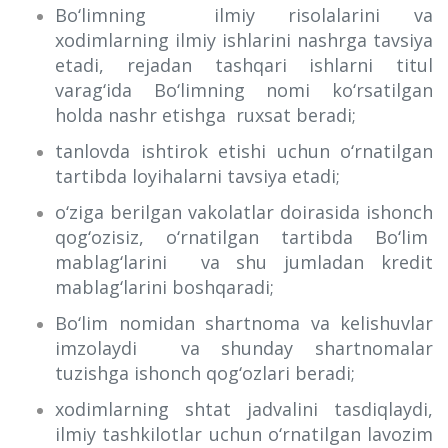
Bo‘limning ilmiy risolalarini va
xodimlarning ilmiy ishlarini nashrga tavsiya
etadi, rejadan tashqari ishlarni titul
varag‘ida Bo‘limning nomi ko‘rsatilgan
holda nashr etishga ruxsat beradi;
tanlovda ishtirok etishi uchun o‘rnatilgan
tartibda loyihalarni tavsiya etadi;
o‘ziga berilgan vakolatlar doirasida ishonch
qog‘ozisiz, o‘rnatilgan tartibda Bo‘lim
mablag‘larini va shu jumladan kredit
mablag‘larini boshqaradi;
Bo‘lim nomidan shartnoma va kelishuvlar
imzolaydi va shunday shartnomalar
tuzishga ishonch qog‘ozlari beradi;
xodimlarning shtat jadvalini tasdiqlaydi,
ilmiy tashkilotlar uchun o‘rnatilgan lavozim