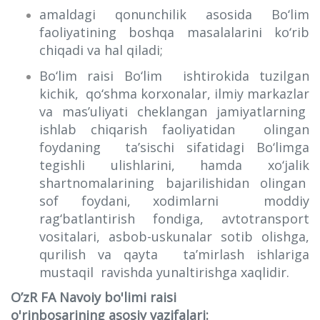
amaldagi qonunchilik asosida Bo‘lim
faoliyatining boshqa masalalarini ko‘rib
chiqadi va hal qiladi;
Bo‘lim raisi Bo‘lim ishtirokida tuzilgan
kichik, qo‘shma korxonalar, ilmiy markazlar
va mas’uliyati cheklangan jamiyatlarning
ishlab chiqarish faoliyatidan olingan
foydaning ta’sischi sifatidagi Bo‘limga
tegishli ulishlarini, hamda xo‘jalik
shartnomalarining bajarilishidan olingan
sof foydani, xodimlarni moddiy
rag‘batlantirish fondiga, avtotransport
vositalari, asbob-uskunalar sotib olishga,
qurilish va qayta ta’mirlash ishlariga
mustaqil ravishda yunaltirishga xaqlidir.
O’zR FA Navoiy bo'limi raisi
o'rinbosarining asosiy vazifalari: