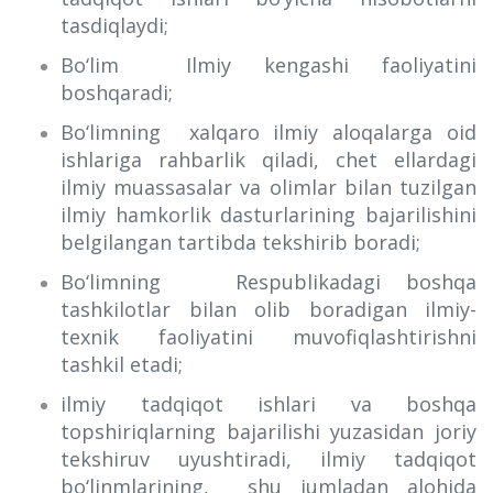
tasdiqlaydi;
Bo‘lim Ilmiy kengashi faoliyatini
boshqaradi;
Bo‘limning xalqaro ilmiy aloqalarga oid
ishlariga rahbarlik qiladi, chet ellardagi
ilmiy muassasalar va olimlar bilan tuzilgan
ilmiy hamkorlik dasturlarining bajarilishini
belgilangan tartibda tekshirib boradi;
Bo‘limning Respublikadagi boshqa
tashkilotlar bilan olib boradigan ilmiy-
texnik faoliyatini muvofiqlashtirishni
tashkil etadi;
ilmiy tadqiqot ishlari va boshqa
topshiriqlarning bajarilishi yuzasidan joriy
tekshiruv uyushtiradi, ilmiy tadqiqot
bo‘linmlarining, shu jumladan alohida