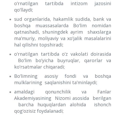
o‘rnatilgan tartibda intizom jazosini
qo‘llaydi;
sud organlarida, hakamlik sudida, bank va
boshqa muassasalarda Bo‘lim nomidan
qatnashadi, shuningdek ayrim shaxslarga
ma’muriy, moliyaviy va xo‘jalik masalalarini
hal qilishni topshiradi;
o‘rnatilgan tartibda o‘z vakolati doirasida
Bo‘lim bo‘yicha buyruqlar, qarorlar va
ko‘rsatmalar chiqaradi;
Bo‘limning asosiy fondi va boshqa
mulklarining saqlanishini ta’minlaydi;
amaldagi qonunchilik va Fanlar
Akademiyasining Nizomi asosida berilgan
barcha huquqlardan alohida ishonch
qog‘ozisiz foydalanadi;