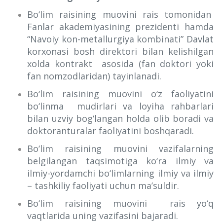
Bo‘lim raisining muovini rais tomonidan
Fanlar akademiyasining prezidenti hamda
“Navoiy kon-metallurgiya kombinati” Davlat
korxonasi bosh direktori bilan kelishilgan
xolda kontrakt asosida (fan doktori yoki
fan nomzodlaridan) tayinlanadi.
Bo‘lim raisining muovini o‘z faoliyatini
bo‘linma mudirlari va loyiha rahbarlari
bilan uzviy bog‘langan holda olib boradi va
doktoranturalar faoliyatini boshqaradi.
Bo‘lim raisining muovini vazifalarning
belgilangan taqsimotiga ko‘ra ilmiy va
ilmiy-yordamchi bo‘limlarning ilmiy va ilmiy
– tashkiliy faoliyati uchun ma’suldir.
Bo‘lim raisining muovini rais yo‘q
vaqtlarida uning vazifasini bajaradi.