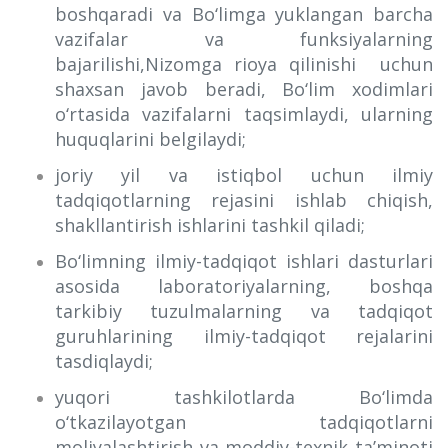
boshqaradi va Bo‘limga yuklangan barcha
vazifalar va funksiyalarning
bajarilishi,Nizomga rioya qilinishi uchun
shaxsan javob beradi, Bo‘lim xodimlari
o‘rtasida vazifalarni taqsimlaydi, ularning
huquqlarini belgilaydi;
joriy yil va istiqbol uchun ilmiy
tadqiqotlarning rejasini ishlab chiqish,
shakllantirish ishlarini tashkil qiladi;
Bo‘limning ilmiy-tadqiqot ishlari dasturlari
asosida laboratoriyalarning, boshqa
tarkibiy tuzulmalarning va tadqiqot
guruhlarining ilmiy-tadqiqot rejalarini
tasdiqlaydi;
yuqori tashkilotlarda Bo‘limda
o‘tkazilayotgan tadqiqotlarni
moliyalashtirish va moddiy-texnik ta’minoti