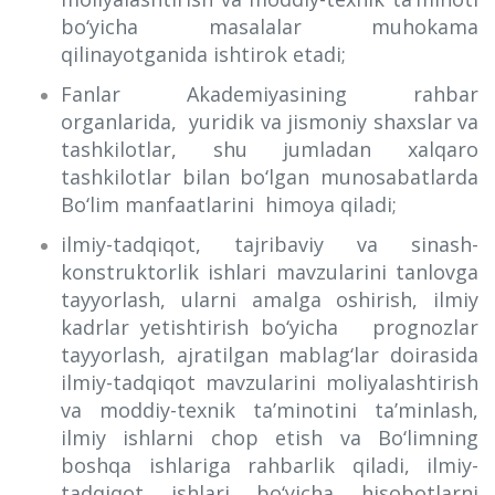
bo‘yicha masalalar muhokama
qilinayotganida ishtirok etadi;
Fanlar Akademiyasining rahbar
organlarida, yuridik va jismoniy shaxslar va
tashkilotlar, shu jumladan xalqaro
tashkilotlar bilan bo‘lgan munosabatlarda
Bo‘lim manfaatlarini himoya qiladi;
ilmiy-tadqiqot, tajribaviy va sinash-
konstruktorlik ishlari mavzularini tanlovga
tayyorlash, ularni amalga oshirish, ilmiy
kadrlar yetishtirish bo‘yicha prognozlar
tayyorlash, ajratilgan mablag‘lar doirasida
ilmiy-tadqiqot mavzularini moliyalashtirish
va moddiy-texnik ta’minotini ta’minlash,
ilmiy ishlarni chop etish va Bo‘limning
boshqa ishlariga rahbarlik qiladi, ilmiy-
tadqiqot ishlari bo‘yicha hisobotlarni