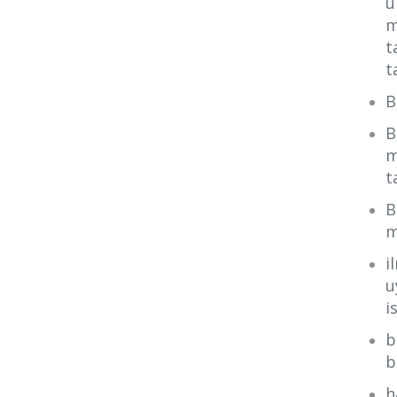
u
m
t
t
B
B
m
t
B
m
i
u
i
b
b
h