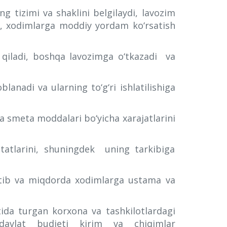
g tizimi va shaklini belgilaydi, lavozim
di, xodimlarga moddiy yordam ko‘rsatish
 qiladi, boshqa lavozimga o‘tkazadi va
lanadi va ularning to‘g‘ri ishlatilishiga
da smeta moddalari bo‘yicha xarajatlarini
htatlarini, shuningdek uning tarkibiga
rtib va miqdorda xodimlarga ustama va
tida turgan korxona va tashkilotlardagi
 davlat budjeti kirim va chiqimlar