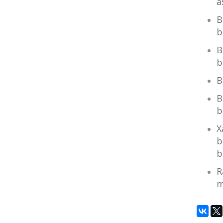
a
B
b
B
b
B
B
b
X
b
b
R
m