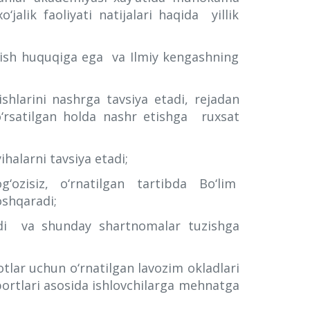
‘jalik faoliyati natijalari haqida yillik
azish huquqiga ega va Ilmiy kengashning
ishlarini nashrga tavsiya etadi, rejadan
ko‘rsatilgan holda nashr etishga ruxsat
ihalarni tavsiya etadi;
‘ozisiz, o‘rnatilgan tartibda Bo‘lim
oshqaradi;
ydi va shunday shartnomalar tuzishga
lotlar uchun o‘rnatilgan lavozim okladlari
ortlari asosida ishlovchilarga mehnatga