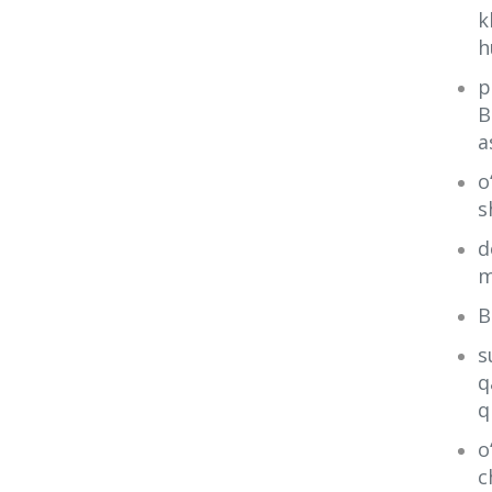
k
h
p
B
a
o
s
d
m
B
s
q
q
o
c