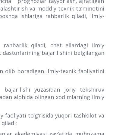
‘yicha prognozlar tayyorlash, ajratilgan
alashtirish va moddiy-texnik ta’minotini
oshqa ishlariga rahbarlik qiladi, ilmiy-
rahbarlik qiladi, chet ellardagi ilmiy
 dasturlarining bajarilishini belgilangan
olib boradigan ilmiy-texnik faoliyatini
 bajarilishi yuzasidan joriy tekshiruv
ladan alohida olingan xodimlarning ilmiy
 faoliyati to‘g‘risida yuqori tashkilot va
qiladi;
Fanlar akademiyasi xay’atida muhokama