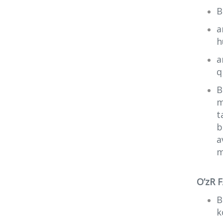
B
a
h
a
q
B
m
t
b
a
m
O’zR F
B
k