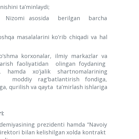
ishini ta’minlaydi;
ng Nizomi asosida berilgan barcha
shqa masalalarini ko‘rib chiqadi va hal
qo‘shma korxonalar, ilmiy markazlar va
qarish faoliyatidan olingan foydaning
ni, hamda xo‘jalik shartnomalarining
i moddiy rag‘batlantirish fondiga,
a, qurilish va qayta ta’mirlash ishlariga
i:
ademiyasining prezidenti hamda “Navoiy
rektori bilan kelishilgan xolda kontrakt