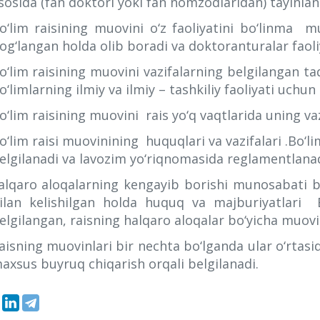
sosida (fan doktori yoki fan nomzodlaridan) tayinlan
o‘lim raisining muovini o‘z faoliyatini bo‘linma mu
og‘langan holda olib boradi va doktoranturalar faoli
o‘lim raisining muovini vazifalarning belgilangan ta
o‘limlarning ilmiy va ilmiy – tashkiliy faoliyati uchun
o‘lim raisining muovini rais yo‘q vaqtlarida uning vaz
o‘lim raisi muovinining huquqlari va vazifalari .Bo
elgilanadi va lavozim yo‘riqnomasida reglamentlanad
alqaro aloqalarning kengayib borishi munosabati b
ilan kelishilgan holda huquq va majburiyatlari 
elgilangan, raisning halqaro aloqalar bo‘yicha muovi
aisning muovinlari bir nechta bo‘lganda ular o‘rtas
axsus buyruq chiqarish orqali belgilanadi.