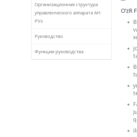
Организационная структура
O’zR F
управленческого аппарата АН
РУз
B
v
Руководство
x
j
Функции руководства
t
B
t
y
t
F
j
q
i