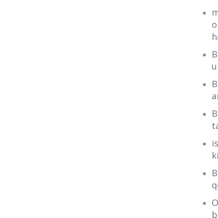
m
o
h
B
u
B
a
B
t
i
k
B
q
O
b