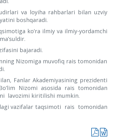
adi.
dirlari va loyiha rahbarlari bilan uzviy
yatini boshqaradi.
qsimotiga ko‘ra ilmiy va ilmiy-yordamchi
 ma’suldir.
ifasini bajaradi.
‘limning Nizomiga muvofiq rais tomonidan
i.
ilan, Fanlar Akademiyasining prezidenti
Bo‘lim Nizomi asosida rais tomonidan
ni lavozimi kiritilishi mumkin.
idagi vazifalar taqsimoti rais tomonidan