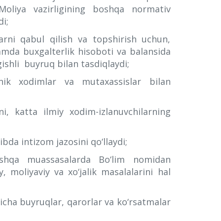
Moliya vazirligining boshqa normativ
i;
rni qabul qilish va topshirish uchun,
amda buxgalterlik hisoboti va balansida
ishli buyruq bilan tasdiqlaydi;
xnik xodimlar va mutaxassislar bilan
ni, katta ilmiy xodim-izlanuvchilarning
ibda intizom jazosini qo‘llaydi;
shqa muassasalarda Bo‘lim nomidan
moliyaviy va xo‘jalik masalalarini hal
yicha buyruqlar, qarorlar va ko‘rsatmalar