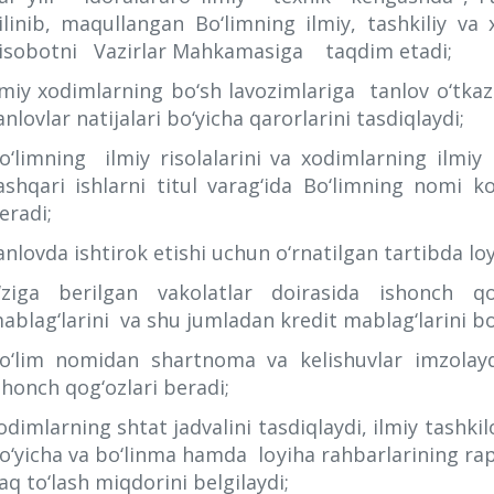
ilinib, maqullangan Bo‘limning ilmiy, tashkiliy va xo
isobotni Vazirlar Mahkamasiga taqdim etadi;
lmiy xodimlarning bo‘sh lavozimlariga tanlov o‘tk
anlovlar natijalari bo‘yicha qarorlarini tasdiqlaydi;
o‘limning ilmiy risolalarini va xodimlarning ilmiy 
ashqari ishlarni titul varag‘ida Bo‘limning nomi 
eradi;
anlovda ishtirok etishi uchun o‘rnatilgan tartibda loy
‘ziga berilgan vakolatlar doirasida ishonch qog
ablag‘larini va shu jumladan kredit mablag‘larini b
o‘lim nomidan shartnoma va kelishuvlar imzola
shonch qog‘ozlari beradi;
odimlarning shtat jadvalini tasdiqlaydi, ilmiy tashki
o‘yicha va bo‘linma hamda loyiha rahbarlarining rap
aq to‘lash miqdorini belgilaydi;