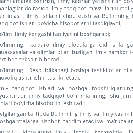
larni amalga oshirish, ilmiy kadrlar yetishtirish bo
ablag‘lar doirasida ilmiy-tadqiqot mavzularini moliy
a’minlash, ilmiy ishlarni chop etish va Bo‘limning b
adqiqot ishlari bo‘yicha hisobotlarni tasdiqlaydi;
o‘lim Ilmiy kengashi faoliyatini boshqaradi;
o‘limning xalqaro ilmiy aloqalarga oid ishlariga 
uassasalar va olimlar bilan tuzilgan ilmiy hamkorlik
artibda tekshirib boradi;
o‘limning Respublikadagi boshqa tashkilotlar bilan 
uvofiqlashtirishni tashkil etadi;
lmiy tadqiqot ishlari va boshqa topshiriqlarning
yushtiradi, ilmiy tadqiqot bo‘linmlarining, shu jum
shlari bo‘yicha hisobotini eshitadi;
elgilangan tartibda Bo‘limning ilmiy va ilmiy-tashkiliy
oshqarmalarga hisobot taqdim etadi va ma’ruzalar 
ar yili Idoralararo Ilmiy - texnik kengashda , 