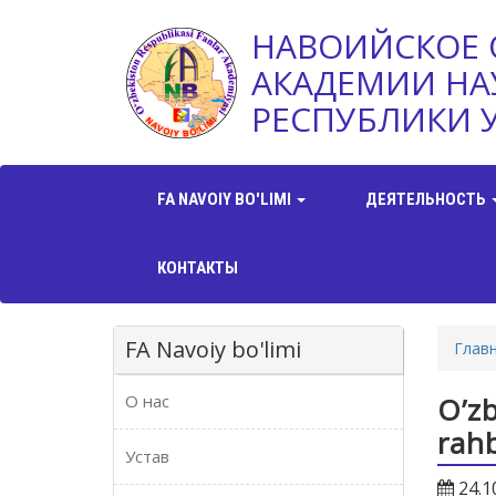
НАВОИЙСКОЕ 
АКАДЕМИИ НА
РЕСПУБЛИКИ 
FA NAVOIY BO'LIMI
ДЕЯТЕЛЬНОСТЬ
КОНТАКТЫ
FA Navoiy bo'limi
Глав
О нас
O’zb
rahb
Устав
24.1