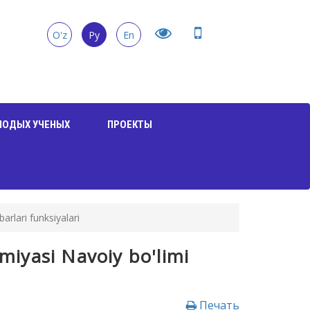
O'z
Ру
En
ЛОДЫХ УЧЕНЫХ
ПРОЕКТЫ
rlari funksiyalari
miyasi Navoiy bo'limi
Печать