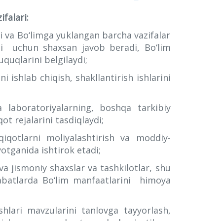
falari:
i va Bo‘limga yuklangan barcha vazifalar
ishi uchun shaxsan javob beradi, Bo‘lim
uquqlarini belgilaydi;
ni ishlab chiqish, shakllantirish ishlarini
da laboratoriyalarning, boshqa tarkibiy
t rejalarini tasdiqlaydi;
qiqotlarni moliyalashtirish va moddiy-
otganida ishtirok etadi;
a jismoniy shaxslar va tashkilotlar, shu
abatlarda Bo‘lim manfaatlarini himoya
ishlari mavzularini tanlovga tayyorlash,