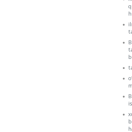
q
h
i
t
B
t
b
t
o
m
B
i
x
b
h