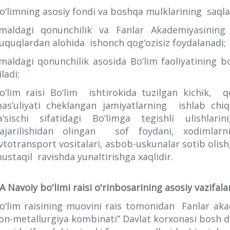
o‘limning asosiy fondi va boshqa mulklarining saqlan
maldagi qonunchilik va Fanlar Akademiyasini
uquqlardan alohida ishonch qog‘ozisiz foydalanadi;
maldagi qonunchilik asosida Bo‘lim faoliyatining bo
iladi;
o‘lim raisi Bo‘lim ishtirokida tuzilgan kichik, 
as’uliyati cheklangan jamiyatlarning ishlab chi
a’sischi sifatidagi Bo‘limga tegishli ulishlari
ajarilishidan olingan sof foydani, xodimlarn
vtotransport vositalari, asbob-uskunalar sotib olishg
ustaqil ravishda yunaltirishga xaqlidir.
A Navoiy bo'limi raisi o'rinbosarining asosiy vazifalar
o‘lim raisining muovini rais tomonidan Fanlar ak
on-metallurgiya kombinati” Davlat korxonasi bosh di