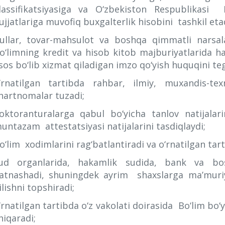
lassifikatsiyasiga va O‘zbekiston Respublikasi 
ujjatlariga muvofiq buxgalterlik hisobini tashkil etad
ullar, tovar-mahsulot va boshqa qimmatli narsala
o‘limning kredit va hisob kitob majburiyatlarida h
sos bo‘lib xizmat qiladigan imzo qo‘yish huquqini teg
‘rnatilgan tartibda rahbar, ilmiy, muxandis-te
hartnomalar tuzadi;
oktoranturalarga qabul bo‘yicha tanlov natijalari
untazam attestatsiyasi natijalarini tasdiqlaydi;
o‘lim xodimlarini rag‘batlantiradi va o‘rnatilgan tart
ud organlarida, hakamlik sudida, bank va bo
atnashadi, shuningdek ayrim shaxslarga ma’muriy, 
ilishni topshiradi;
‘rnatilgan tartibda o‘z vakolati doirasida Bo‘lim bo‘
hiqaradi;