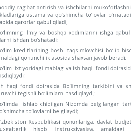
oddiy rag‘batlantirish va ishchilarni mukofotlashnin
kladlariga ustama va qo‘shimcha to‘lovlar o‘rnata
aqida qarorlar qabul qiladi;
o‘limning ilmiy va boshqa xodimlarini ishga qabul
larni ishdan bo‘shatadi;
o‘lim kreditlarining bosh taqsimlovchisi bo‘lib hisob
maldagi qonunchilik asosida shaxsan javob beradi;
o‘lim ixtiyoridagi mablag‘ va ish haqi fondi doirasi
asdiqlaydi;
sh haqi fondi doirasida Bo‘limning tarkibini va s
iruvchi tegishli bo‘limlarni tasdiqlaydi;
o‘limda ishlab chiqilgan Nizomda belgilangan ta
o‘shimcha to‘lovlarni belgilaydi;
‘zbekiston Respublikasi qonunlariga, davlat budje
uxgalterlik hisobi instruksiyasiga, amaldagi