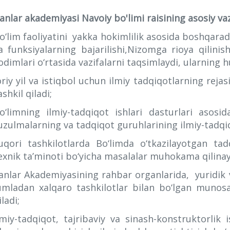
anlar akademiyasi Navoiy bo'limi raisining asosiy vazi
o‘lim faoliyatini yakka hokimlilik asosida boshqarad
a funksiyalarning bajarilishi,Nizomga rioya qilin
odimlari o‘rtasida vazifalarni taqsimlaydi, ularning h
oriy yil va istiqbol uchun ilmiy tadqiqotlarning rejasi
ashkil qiladi;
o‘limning ilmiy-tadqiqot ishlari dasturlari asosi
uzulmalarning va tadqiqot guruhlarining ilmiy-tadqiqo
uqori tashkilotlarda Bo‘limda o‘tkazilayotgan tad
exnik ta’minoti bo‘yicha masalalar muhokama qilinay
anlar Akademiyasining rahbar organlarida, yuridik v
umladan xalqaro tashkilotlar bilan bo‘lgan munos
iladi;
lmiy-tadqiqot, tajribaviy va sinash-konstruktorlik 