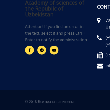
Academy of sciences of
CONT
the Republic of
Uzbekistan
70
Attention! If you find an error in
Uz
the text, select it and press Ctrl +
(+
Enter to notify the administration
(+
(+
in
© 2018 Все права защищены