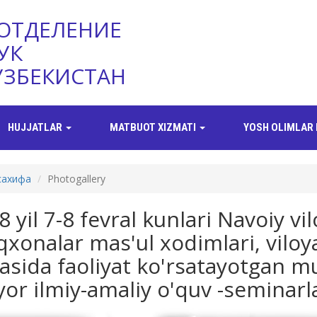
ОТДЕЛЕНИЕ
УК
УЗБЕКИСТАН
HUJJATLAR
MATBUOT XIZMATI
YOSH OLIMLAR 
сахифа
Photogallery
 yil 7-8 fevral kunlari Navoiy vil
iqxonalar mas'ul xodimlari, viloy
asida faoliyat ko'rsatayotgan m
yor ilmiy-amaliy o'quv -seminarlar