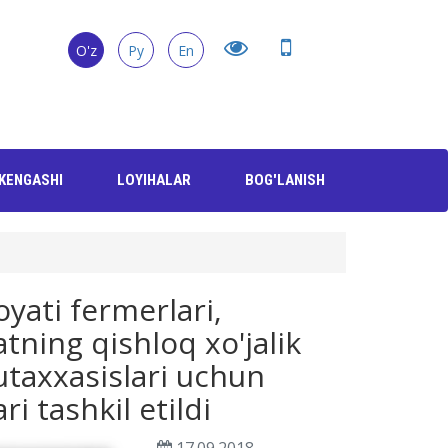
O'z
Ру
En
KENGASHI
LOYIHALAR
BOG'LANISH
oyati fermerlari,
atning qishloq xo'jalik
utaxxasislari uchun
i tashkil etildi