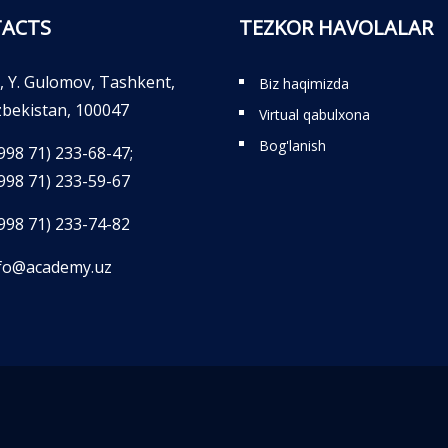
ACTS
TEZKOR HAVOLALAR
, Y. Gulomov, Tashkent,
Biz haqimizda
bekistan, 100047
Virtual qabulxona
Bog'lanish
998 71) 233-68-47;
998 71) 233-59-67
998 71) 233-74-82
fo@academy.uz