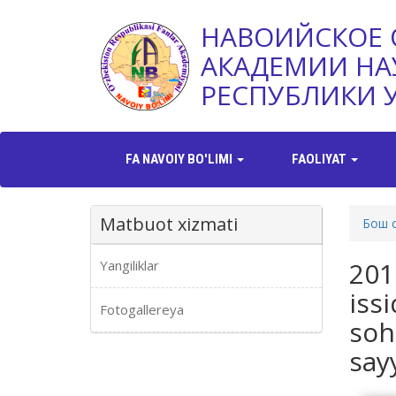
НАВОИЙСКОЕ 
АКАДЕМИИ НА
РЕСПУБЛИКИ 
FA NAVOIY BO'LIMI
FAOLIYAT
Matbuot xizmati
Бош 
2018
Yangiliklar
iss
Fotogallereya
soh
say