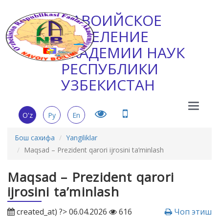
НАВОИЙСКОЕ
ОТДЕЛЕНИЕ
АКАДЕМИИ НАУК
РЕСПУБЛИКИ
УЗБЕКИСТАН
Main
O'z
Ру
En
Menu
Бош сахифа
Yangiliklar
Maqsad – Prezident qarori ijrosini ta’minlash
Maqsad – Prezident qarori
ijrosini ta’minlash
created_at) ?> 06.04.2026
616
Чоп этиш