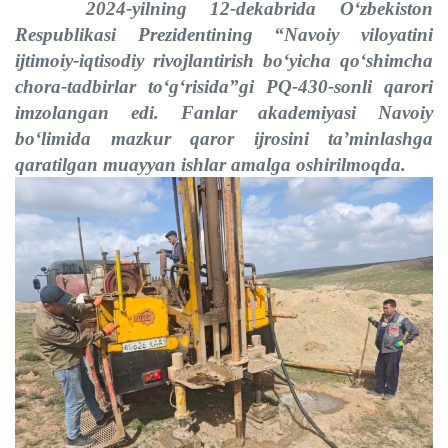
2024-yilning 12-dekabrida O‘zbekiston
Respublikasi Prezidentining “Navoiy viloyatini
ijtimoiy-iqtisodiy rivojlantirish bo‘yicha qo‘shimcha
chora-tadbirlar to‘g‘risida”gi PQ-430-sonli qarori
imzolangan edi. Fanlar akademiyasi Navoiy
bo‘limida mazkur qaror ijrosini ta’minlashga
qaratilgan muayyan ishlar amalga oshirilmoqda.