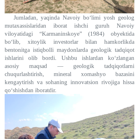
Jumladan, yaqinda Navoiy bo‘limi yosh geolog
mutaxassislaridan iborat ishchi guruh Navoiy
viloyatidagi “Karmaninsko
y
e” (1984) obyektida
bo‘lib, xitoylik investorlar bilan hamkorlikda
bentonitga istiqbolli maydonlarda geologik tadqiqot
ishlarini olib bordi. Ushbu ishlardan ko‘zlangan
asosiy maqsad — geologik tadqiqotlarni
chuqurlashtirish, mineral xomashyo bazasini
kengaytirish va sohaning innovatsion rivojiga hissa
qo‘shishdan iboratdir.