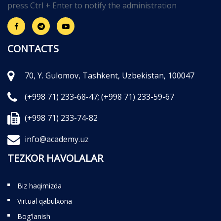
press Ctrl + Enter to notify the administration
CONTACTS
70, Y. Gulomov, Tashkent, Uzbekistan, 100047
(+998 71) 233-68-47;
(+998 71) 233-59-67
(+998 71) 233-74-82
info@academy.uz
TEZKOR HAVOLALAR
Biz haqimizda
Virtual qabulxona
Bog'lanish