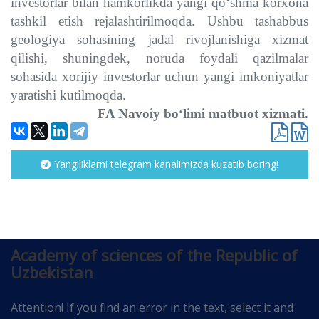
investorlar bilan hamkorlikda yangi qo‘shma korxona
tashkil etish rejalashtirilmoqda. Ushbu tashabbus
geologiya sohasining jadal rivojlanishiga xizmat
qilishi, shuningdek, noruda foydali qazilmalar
sohasida xorijiy investorlar uchun yangi imkoniyatlar
yaratishi kutilmoqda.
FA Navoiy bo‘limi matbuot xizmati.
Yangiliklarni telegram kanalimizda kuzatib boring!
Academy of sciences of the Republic of
Uzbekistan
Attention! If you find an error in the text, select it and