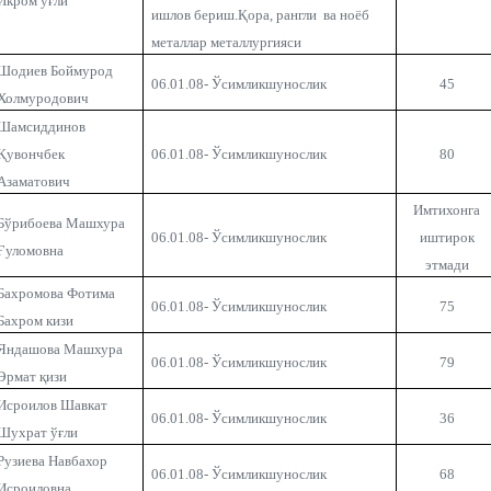
Икром ўғли
ишлов бериш.Қора, рангли ва ноёб
металлар металлургияси
Шодиев Боймурод
06.01.08- Ўсимликшунослик
45
Холмуродович
Шамсиддинов
Қувончбек
06.01.08- Ўсимликшунослик
80
Азаматович
Имтихонга
Бўрибоева Машхура
06.01.08- Ўсимликшунослик
иштирок
Ғуломовна
этмади
Бахромова Фотима
06.01.08- Ўсимликшунослик
75
Бахром кизи
Яндашова Машхура
06.01.08- Ўсимликшунослик
79
Эрмат қизи
Исроилов Шавкат
06.01.08- Ўсимликшунослик
36
Шухрат ўғли
Рузиева Навбахор
06.01.08- Ўсимликшунослик
68
Исроиловна