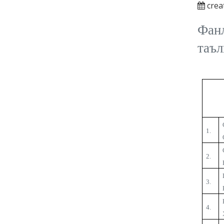
crea
Фанл
та
ъ
л
1.
2.
3.
4.