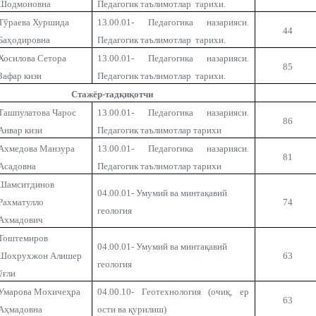
Шодмоновна
Педагогик таълимотлар тарихи.
Тўраева Хуршида
13.00.01- Педагогика назарияси.
44
Баҳодировна
Педагогик таълимотлар тарихи.
Хосилова Сeтора
13.00.01- Педагогика назарияси.
85
Зафар кизи
Педагогик таълимотлар тарихи.
Стажёр-тад
қиқотчи
Ташпулатова Чарос
13.00.01- Педагогика назарияси.
86
Анвар кизи
Педагогик таълимотлар тарихи
Ахмедова Манзура
13.00.01- Педагогика назарияси.
81
Асадовна
Педагогик таълимотлар тарихи
Шамситдинов
04.00.01- Умумий ва минтақавий
Рахматулло
74
геология
Ахмадович
Тоштемиров
04.00.01- Умумий ва минтақавий
Шохрухжон Алишер
63
геология
ўғли
Умарова Мохичеҳра
04.00.10- Геотехнология (очиқ, ер
63
Аҳмадовна
ости ва қурилиш)