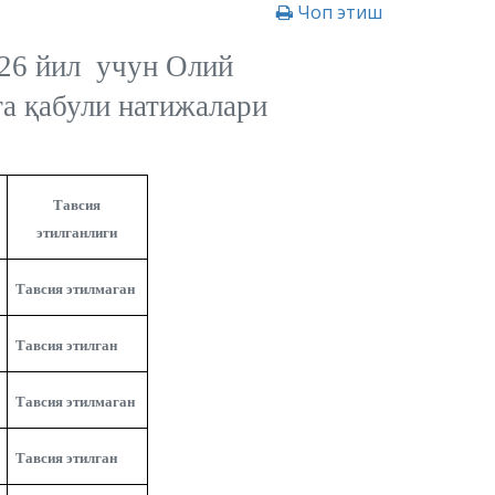
Чоп этиш
26 йил учун
Олий
га қабули
натижалари
Тавсия
этилганлиги
Тавсия этилмаган
Тавсия этилган
Тавсия этилмаган
Тавсия этилган