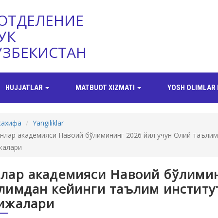
ОТДЕЛЕНИЕ
УК
УЗБЕКИСТАН
HUJJATLAR
MATBUOT XIZMATI
YOSH OLIMLAR 
сахифа
Yangiliklar
нлар академияси Навоий бўлимининг 2026 йил учун Олий таълимд
жалари
лар академияси Навоий бўлимин
лимдан кейинги таълим институ
ижалари