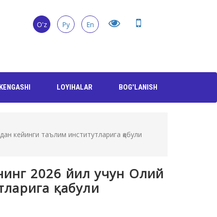
O'z
Ру
En
KENGASHI
LOYIHALAR
BOG'LANISH
ан кейинги таълим институтларига қабули
инг 2026 йил учун Олий
тларига қабули