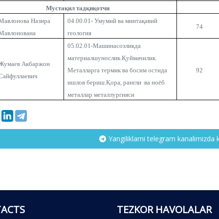
Муста
қил тадқиқотчи
Мавлонова Назира
04.00.01- Умумий ва минтақавий
74
Мавлонована
геология
05.02.01-Машинасозликда
материалшунослик.Қуймачилик.
Жумаев Акбаржон
Металларга термик ва босим остида
92
Сайфуллаевич
ишлов бериш.Қора, рангли ва ноёб
металлар металлургияси
Yangiliklarni telegram kanalimizda 
ACTS
TEZKOR HAVOLALAR