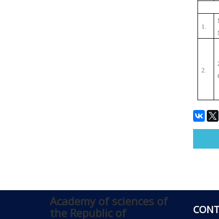
1.
2.
Academy of sciences of
CONT
the Republic of