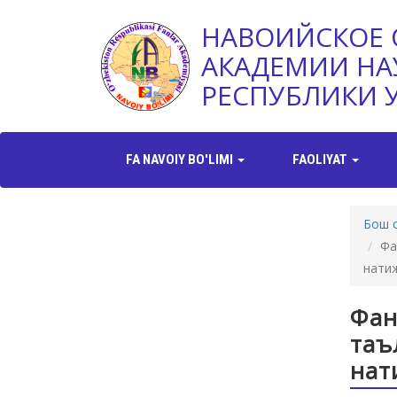
НАВОИЙСКОЕ 
АКАДЕМИИ НА
РЕСПУБЛИКИ 
FA NAVOIY BO'LIMI
FAOLIYAT
Бош 
Фа
нати
Фан
таъ
нат