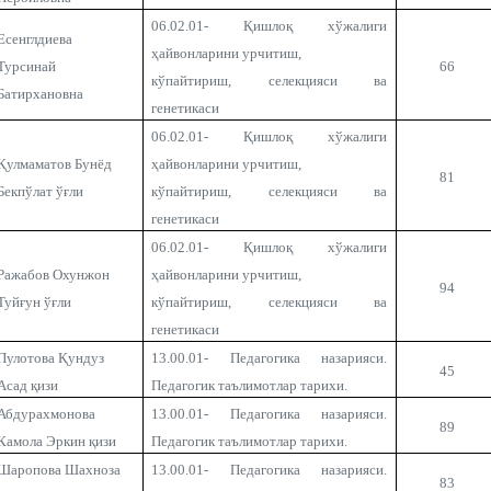
06.02.01- Қишлоқ хўжалиги
Есенглдиева
ҳайвонларини урчитиш,
Турсинай
66
кўпайтириш, селекцияси ва
Батирхановна
генетикаси
06.02.01- Қишлоқ хўжалиги
Қулмаматов Бунёд
ҳайвонларини урчитиш,
81
Бекпўлат ўғли
кўпайтириш, селекцияси ва
генетикаси
06.02.01- Қишлоқ хўжалиги
Ражабов Охунжон
ҳайвонларини урчитиш,
94
Туйғун ўғли
кўпайтириш, селекцияси ва
генетикаси
Пулотова Қундуз
13.00.01- Педагогика назарияси.
45
Асад қизи
Педагогик таълимотлар тарихи.
Абдурахмонова
13.00.01- Педагогика назарияси.
89
Камола Эркин қизи
Педагогик таълимотлар тарихи.
Шаропова Шахноза
13.00.01- Педагогика назарияси.
83