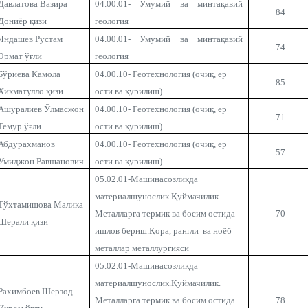
Давлатова Вазира
04.00.01- Умумий ва минтақавий
84
Дониёр қизи
геология
Яндашев Рустам
04.00.01- Умумий ва минтақавий
74
Эрмат ўғли
геология
Бўриева Камола
04.00.10- Геотехнология (очиқ, ер
85
Хикматулло қизи
ости ва қурилиш)
Ашуралиев Ўлмасжон
04.00.10- Геотехнология (очиқ, ер
71
Темур ўғли
ости ва қурилиш)
Абдурахманов
04.00.10- Геотехнология (очиқ, ер
57
Умиджон Равшанович
ости ва қурилиш)
05.02.01-Машинасозликда
материалшунослик.Қуймачилик.
Тўхтамишова Малика
Металларга термик ва босим остида
7
0
Шерали қизи
ишлов бериш.Қора, рангли ва ноёб
металлар металлургияси
05.02.01-Машинасозликда
материалшунослик.Қуймачилик.
Рахимбоев Шерзод
Металларга термик ва босим остида
78