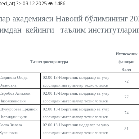
ted_at) ?> 03.12.2025
1486
ар академияси Навоий бўлимининг
20
имдан кейинги та
ъ
лим
институтлари
Ихтисослик
Таянч докторантура
фанидан
балл
Садинова Озода
02.00.13-Ноорганик моддалар ва улар
72
Олимовна
асосидаги материаллар технологияси
Серобов Азизжон
02.00.13-Ноорганик моддалар ва улар
77
Низомжонович
асосидаги материаллар технологияси
Шукурбоева Ёрқиной
02.00.13-Ноорганик моддалар ва улар
74
Насриддин қизи
асосидаги материаллар технологияси
Боева Зилола
02.00.13-Ноорганик моддалар ва улар
81
Хусановна
асосидаги материаллар технологияси