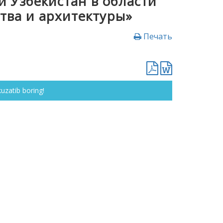
 Узбекистан в области
ства и архитектуры»
Печать
kuzatib boring!