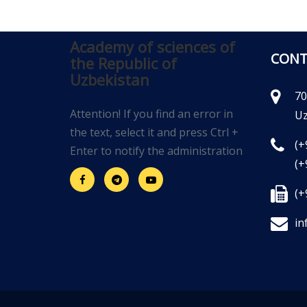
Academy of sciences of
CONT
the Republic of
Uzbekistan
70
Attention! If you find an error in
Uz
the text, select it and press Ctrl +
(+
Enter to notify the administration
(+
(+
in