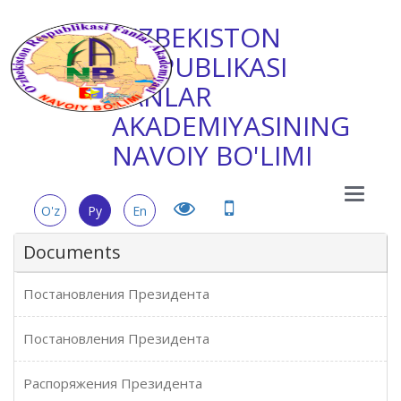
O'ZBEKISTON
RESPUBLIKASI
FANLAR
AKADEMIYASINING
NAVOIY BO'LIMI
Main
O'z
Ру
En
Menu
Documents
Постановления Президента
Постановления Президента
Распоряжения Президента