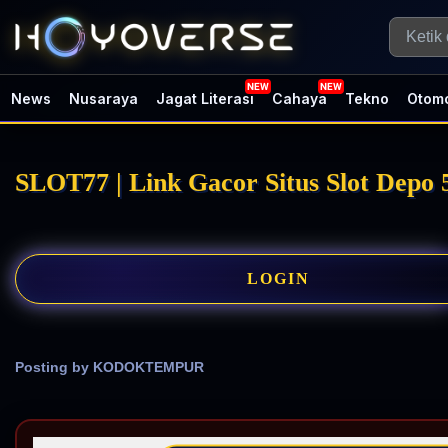
News
Nusaraya
Jagat Literasi
Cahaya
Tekno
Otomo
SLOT77 | Link Gacor Situs Slot Dep
LOGIN
Posting by
KODOKTEMPUR